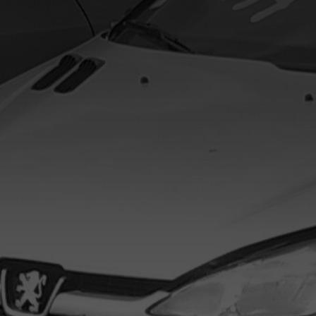
Für alle Fragen rund um Lagertechnik und Regalsysteme, oder
wenn Sie ein individuelles Angebot wünschen, zögern Sie nicht
uns zu kontaktieren.
Verkauf Zentrale:
Tel: +43 7236 21 534
Email:
info(at)kragarmregale-austria.at
Jetzt Kontakt aufnehmen!